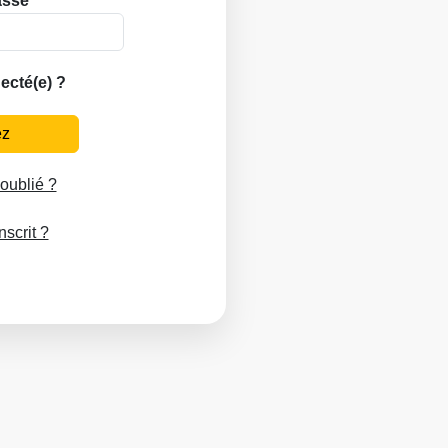
asse
ecté(e) ?
ez
oublié ?
scrit ?